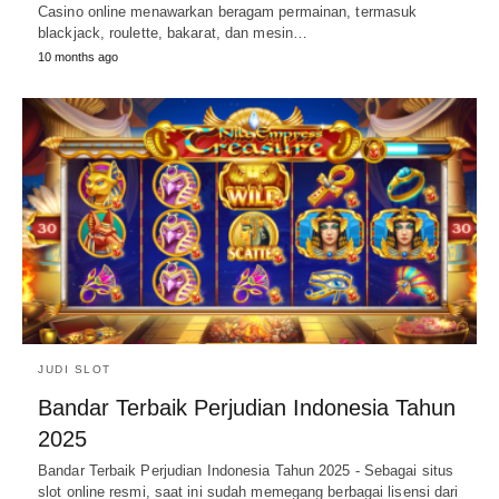
Casino online menawarkan beragam permainan, termasuk
blackjack, roulette, bakarat, dan mesin…
10 months ago
JUDI SLOT
Bandar Terbaik Perjudian Indonesia Tahun
2025
Bandar Terbaik Perjudian Indonesia Tahun 2025 - Sebagai situs
slot online resmi, saat ini sudah memegang berbagai lisensi dari