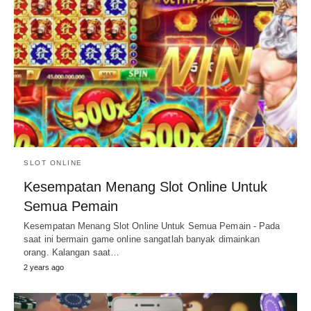
SLOT ONLINE
Kesempatan Menang Slot Online Untuk
Semua Pemain
Kesempatan Menang Slot Online Untuk Semua Pemain - Pada
saat ini bermain game online sangatlah banyak dimainkan
orang. Kalangan saat…
2 years ago