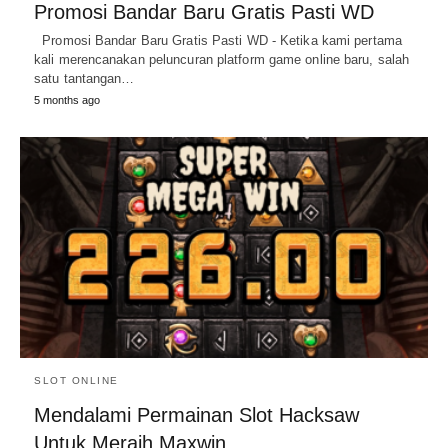
Promosi Bandar Baru Gratis Pasti WD
Promosi Bandar Baru Gratis Pasti WD - Ketika kami pertama
kali merencanakan peluncuran platform game online baru, salah
satu tantangan…
5 months ago
SLOT ONLINE
Mendalami Permainan Slot Hacksaw
Untuk Meraih Maxwin