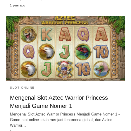
1 year ago
SLOT ONLINE
Mengenal Slot Aztec Warrior Princess
Menjadi Game Nomer 1
Mengenal Slot Aztec Warrior Princess Menjadi Game Nomer 1 -
Game slot online telah menjadi fenomena global, dan Aztec
Warrior…