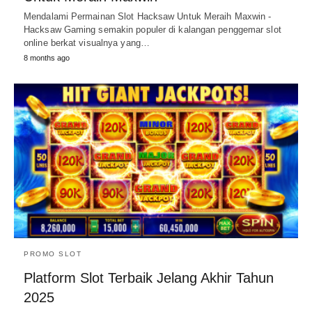
Mendalami Permainan Slot Hacksaw Untuk Meraih Maxwin -
Hacksaw Gaming semakin populer di kalangan penggemar slot
online berkat visualnya yang…
8 months ago
PROMO SLOT
Platform Slot Terbaik Jelang Akhir Tahun
2025