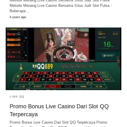
Metode Menang Live Casino Bersama Situs Judi Slot Pulsa
Metode Menang Live Casino Bersama Situs Judi Slot Pulsa -
Beberapa…
4 years ago
LINK QQ
Promo Bonus Live Casino Dari Slot QQ
Terpercaya
Promo Bonus Live Casino Dari Slot QQ Terpercaya Promo