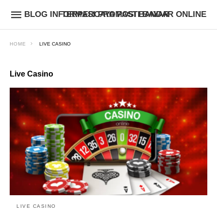
BLOG INFORMASI PROMOSI BANDAR ONLINE TERPERCAYA PASTI BAYAR
HOME
LIVE CASINO
Live Casino
LIVE CASINO