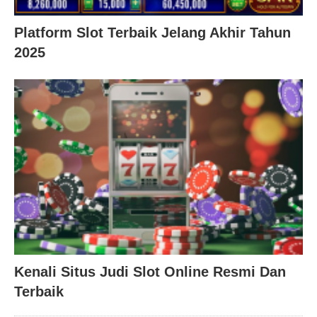
Platform Slot Terbaik Jelang Akhir Tahun
2025
Kenali Situs Judi Slot Online Resmi Dan
Terbaik