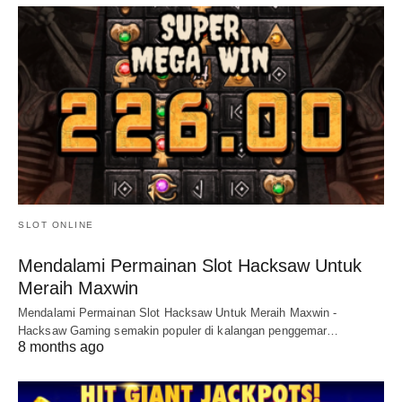
SLOT ONLINE
Mendalami Permainan Slot Hacksaw Untuk
Meraih Maxwin
Mendalami Permainan Slot Hacksaw Untuk Meraih Maxwin -
Hacksaw Gaming semakin populer di kalangan penggemar…
8 months ago