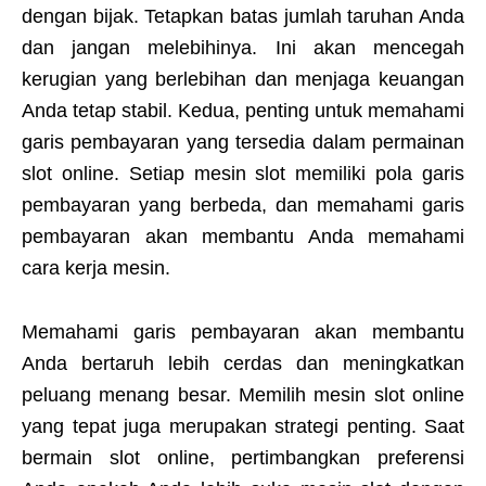
dengan bijak. Tetapkan batas jumlah taruhan Anda
dan jangan melebihinya. Ini akan mencegah
kerugian yang berlebihan dan menjaga keuangan
Anda tetap stabil. Kedua, penting untuk memahami
garis pembayaran yang tersedia dalam permainan
slot online. Setiap mesin slot memiliki pola garis
pembayaran yang berbeda, dan memahami garis
pembayaran akan membantu Anda memahami
cara kerja mesin.
Memahami garis pembayaran akan membantu
Anda bertaruh lebih cerdas dan meningkatkan
peluang menang besar. Memilih mesin slot online
yang tepat juga merupakan strategi penting. Saat
bermain slot online, pertimbangkan preferensi