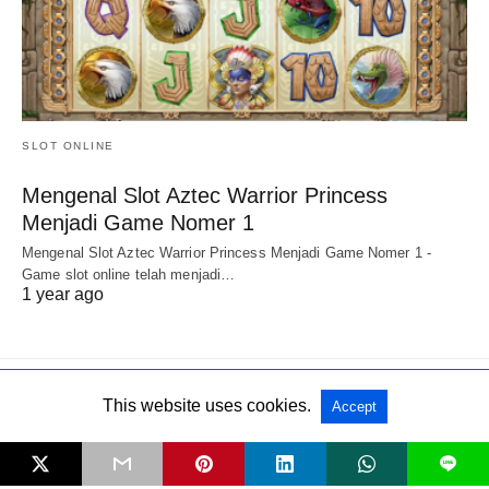
SLOT ONLINE
Mengenal Slot Aztec Warrior Princess
Menjadi Game Nomer 1
Mengenal Slot Aztec Warrior Princess Menjadi Game Nomer 1 -
Game slot online telah menjadi…
1 year ago
This website uses cookies.
Accept
All Rights Reserved
L