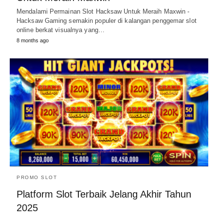
Mendalami Permainan Slot Hacksaw Untuk Meraih Maxwin -
Hacksaw Gaming semakin populer di kalangan penggemar slot
online berkat visualnya yang…
8 months ago
PROMO SLOT
Platform Slot Terbaik Jelang Akhir Tahun
2025