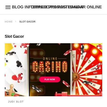
BLOG INFORMASI PROMOSI BANDAR ONLINE TERPERCAYA PASTI BAYAR
HOME
SLOT GACOR
Slot Gacor
JUDI SLOT