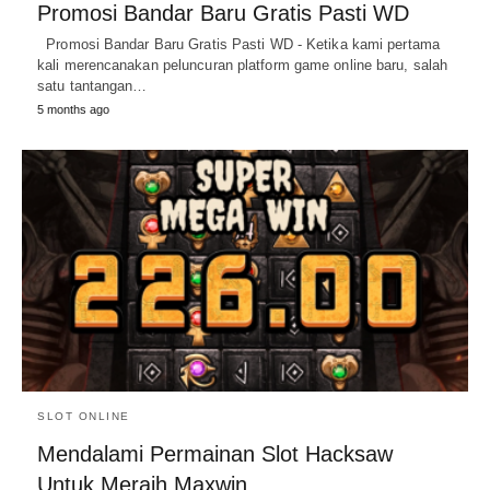
Promosi Bandar Baru Gratis Pasti WD
Promosi Bandar Baru Gratis Pasti WD - Ketika kami pertama
kali merencanakan peluncuran platform game online baru, salah
satu tantangan…
5 months ago
SLOT ONLINE
Mendalami Permainan Slot Hacksaw
Untuk Meraih Maxwin