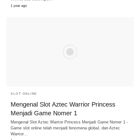
1 year ago
SLOT ONLINE
Mengenal Slot Aztec Warrior Princess
Menjadi Game Nomer 1
Mengenal Slot Aztec Warrior Princess Menjadi Game Nomer 1 -
Game slot online telah menjadi fenomena global, dan Aztec
Warrior…