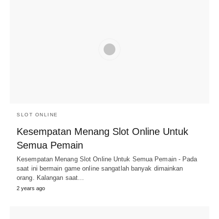
SLOT ONLINE
Kesempatan Menang Slot Online Untuk
Semua Pemain
Kesempatan Menang Slot Online Untuk Semua Pemain - Pada
saat ini bermain game online sangatlah banyak dimainkan
orang. Kalangan saat…
2 years ago