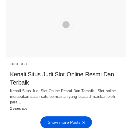
JUDI SLOT
Kenali Situs Judi Slot Online Resmi Dan
Terbaik
Kenali Situs Judi Slot Online Resmi Dan Terbaik - Slot online
merupakan salah satu permainan yang biasa dimainkan oleh
para…
2 years ago
Show more Posts