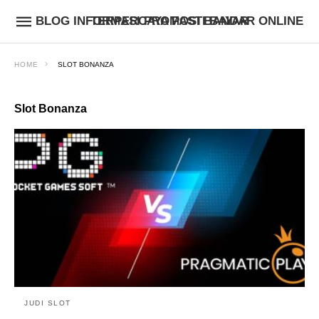
BLOG INFORMASI PROMOSI BANDAR ONLINE TERPERCAYA PASTI BAYAR
HOME
SLOT BONANZA
Slot Bonanza
JUDI SLOT