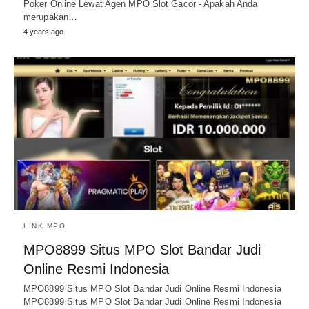
Poker Online Lewat Agen MPO Slot Gacor - Apakah Anda
merupakan…
4 years ago
LINK MPO
MPO8899 Situs MPO Slot Bandar Judi
Online Resmi Indonesia
MPO8899 Situs MPO Slot Bandar Judi Online Resmi Indonesia
MPO8899 Situs MPO Slot Bandar Judi Online Resmi Indonesia