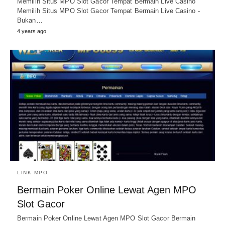
Memilih Situs MPO Slot Gacor Tempat Bermain Live Casino
Memilih Situs MPO Slot Gacor Tempat Bermain Live Casino -
Bukan…
4 years ago
LINK MPO
Bermain Poker Online Lewat Agen MPO
Slot Gacor
Bermain Poker Online Lewat Agen MPO Slot Gacor Bermain