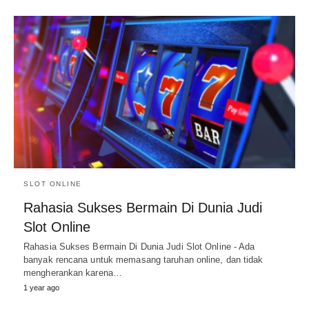
SLOT ONLINE
Rahasia Sukses Bermain Di Dunia Judi
Slot Online
Rahasia Sukses Bermain Di Dunia Judi Slot Online - Ada
banyak rencana untuk memasang taruhan online, dan tidak
mengherankan karena…
1 year ago