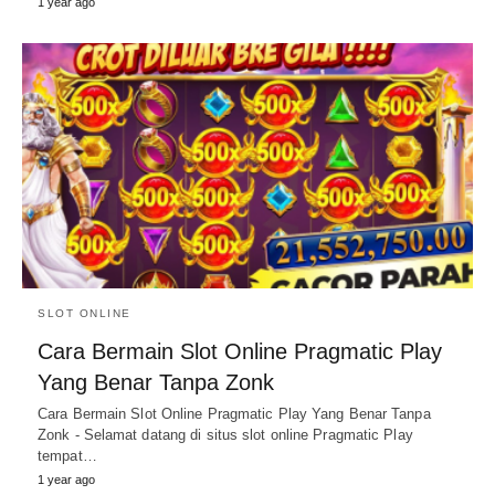
1 year ago
SLOT ONLINE
Cara Bermain Slot Online Pragmatic Play
Yang Benar Tanpa Zonk
Cara Bermain Slot Online Pragmatic Play Yang Benar Tanpa
Zonk - Selamat datang di situs slot online Pragmatic Play
tempat…
1 year ago