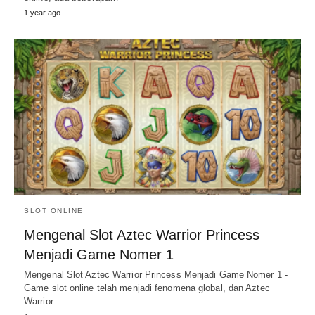
1 year ago
SLOT ONLINE
Mengenal Slot Aztec Warrior Princess
Menjadi Game Nomer 1
Mengenal Slot Aztec Warrior Princess Menjadi Game Nomer 1 -
Game slot online telah menjadi fenomena global, dan Aztec
Warrior…