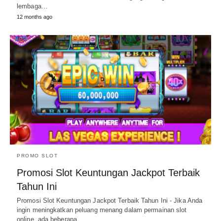
lembaga…
12 months ago
PROMO SLOT
Promosi Slot Keuntungan Jackpot Terbaik
Tahun Ini
Promosi Slot Keuntungan Jackpot Terbaik Tahun Ini - Jika Anda
ingin meningkatkan peluang menang dalam permainan slot
online, ada beberapa…