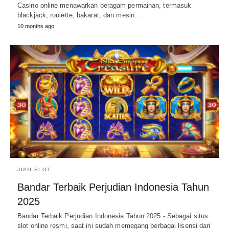
Casino online menawarkan beragam permainan, termasuk
blackjack, roulette, bakarat, dan mesin…
10 months ago
JUDI SLOT
Bandar Terbaik Perjudian Indonesia Tahun
2025
Bandar Terbaik Perjudian Indonesia Tahun 2025 - Sebagai situs
slot online resmi, saat ini sudah memegang berbagai lisensi dari