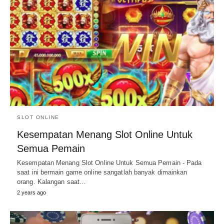
SLOT ONLINE
Kesempatan Menang Slot Online Untuk
Semua Pemain
Kesempatan Menang Slot Online Untuk Semua Pemain - Pada
saat ini bermain game online sangatlah banyak dimainkan
orang. Kalangan saat…
2 years ago