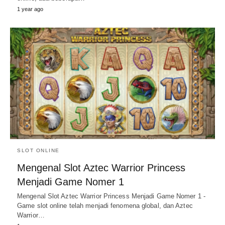
1 year ago
SLOT ONLINE
Mengenal Slot Aztec Warrior Princess
Menjadi Game Nomer 1
Mengenal Slot Aztec Warrior Princess Menjadi Game Nomer 1 -
Game slot online telah menjadi fenomena global, dan Aztec
Warrior…