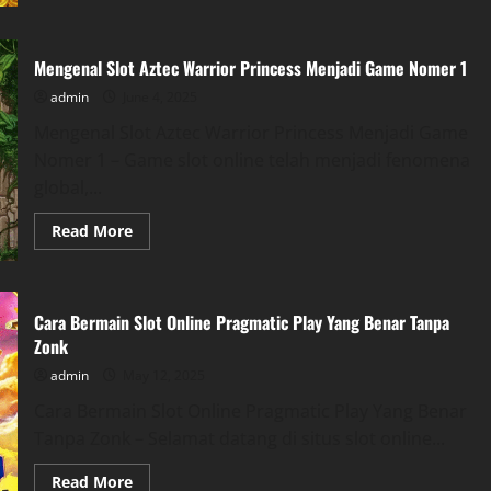
about
Promosi
Slot
Keuntungan
Mengenal Slot Aztec Warrior Princess Menjadi Game Nomer 1
Jackpot
Terbaik
admin
June 4, 2025
Tahun
Ini
Mengenal Slot Aztec Warrior Princess Menjadi Game
Nomer 1 – Game slot online telah menjadi fenomena
global,...
Read
Read More
more
about
Mengenal
Slot
Aztec
Cara Bermain Slot Online Pragmatic Play Yang Benar Tanpa
Warrior
Princess
Zonk
Menjadi
Game
admin
May 12, 2025
Nomer
1
Cara Bermain Slot Online Pragmatic Play Yang Benar
Tanpa Zonk – Selamat datang di situs slot online...
Read
Read More