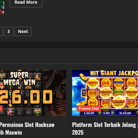
Read
Read More
more
about
Kenali
Situs
Judi
Slot
s
3
Next
Online
Resmi
Dan
nation
Terbaik
e
Promo Slot
Permainan Slot Hacksaw
Platform Slot Terbaik Jelang
ih Maxwin
2025