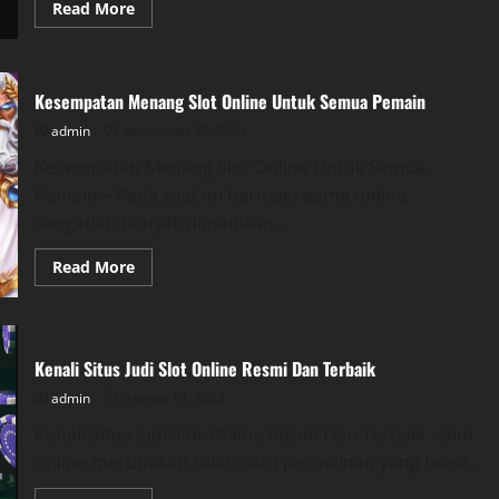
Read
Read More
more
about
Kiat
Sukses
Dalam
Kesempatan Menang Slot Online Untuk Semua Pemain
Memilih
Permainan
admin
November 29, 2024
Bermain
Casino
Kartu
Kesempatan Menang Slot Online Untuk Semua
Pemain – Pada saat ini bermain game online
sangatlah banyak dimainkan...
Read
Read More
more
about
Kesempatan
Menang
Slot
Online
Kenali Situs Judi Slot Online Resmi Dan Terbaik
Untuk
Semua
admin
August 18, 2024
Pemain
Kenali Situs Judi Slot Online Resmi Dan Terbaik – Slot
online merupakan salah satu permainan yang biasa...