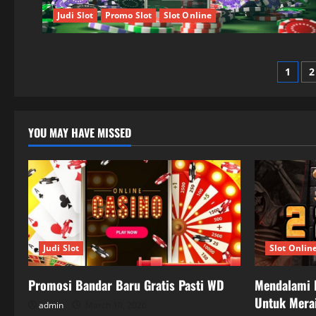
Judi Slot
Promo Slot
Slot Online
Post
1
2
pagi
YOU MAY HAVE MISSED
Judi Slot
Slot Onlin
Promosi Bandar Baru Gratis Pasti WD
Mendalami 
Untuk Mera
admin
March 10, 2026