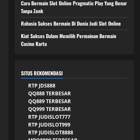
Cara Bermain Slot Online Pragmatic Play Yang Benar
Tanpa Zonk
Rahasia Sukses Bermain Di Dunia Judi Slot Online
Kiat Sukses Dalam Memilih Permainan Bermain
Casino Kartu
SITUS REKOMENDASI
RTP JDS888
QQ888 TERBESAR
QQ889 TERBESAR
QQ999 TERBESAR
RTP JUDISLOT777
RTP JUDISLOT999
RTP JUDISLOT8888