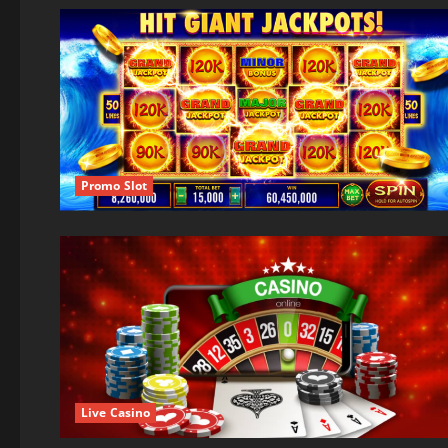
Promo Slot
Live Casino