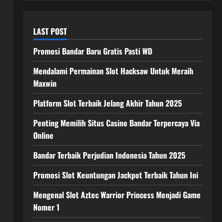
LAST POST
Promosi Bandar Baru Gratis Pasti WD
Mendalami Permainan Slot Hacksaw Untuk Meraih
Maxwin
Platform Slot Terbaik Jelang Akhir Tahun 2025
Penting Memilih Situs Casino Bandar Terpercaya Via
Online
Bandar Terbaik Perjudian Indonesia Tahun 2025
Promosi Slot Keuntungan Jackpot Terbaik Tahun Ini
Mengenal Slot Aztec Warrior Princess Menjadi Game
Nomer 1