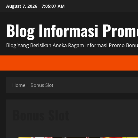
Skip
August 7, 2026
7:05:08 AM
to
content
Blog Informasi Promo
Blog Yang Berisikan Aneka Ragam Informasi Promo Bonus
Home
Bonus Slot
Bonus Slot