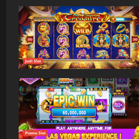
Judi Slot
Promo Slot