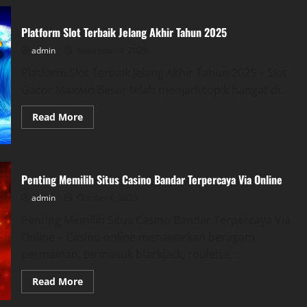
Permainan
Slot
Hacksaw
Platform Slot Terbaik Jelang Akhir Tahun 2025
Untuk
Meraih
admin
November 4, 2025
Maxwin
Platform Slot Terbaik Jelang Akhir Tahun 2025 – Slot
Gacor Maxwin Besar telah menjadi topik hangat di...
Read
Read More
more
about
Platform
Slot
Terbaik
Jelang
Penting Memilih Situs Casino Bandar Terpercaya Via Online
Akhir
Tahun
admin
October 6, 2025
2025
Penting Memilih Situs Casino Bandar Terpercaya Via
Online – Casino online menawarkan beragam
permainan, termasuk blackjack, roulette,...
Read
Read More
more
about