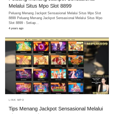
Melalui Situs Mpo Slot 8899
Peluang Menang Jackpot Sensasional Melalui Situs Mpo Slot
8899 Peluang Menang Jackpot Sensasional Melalui Situs Mpo
Slot 8899 - Setiap…
4 years ago
LINK MPO
Tips Menang Jackpot Sensasional Melalui