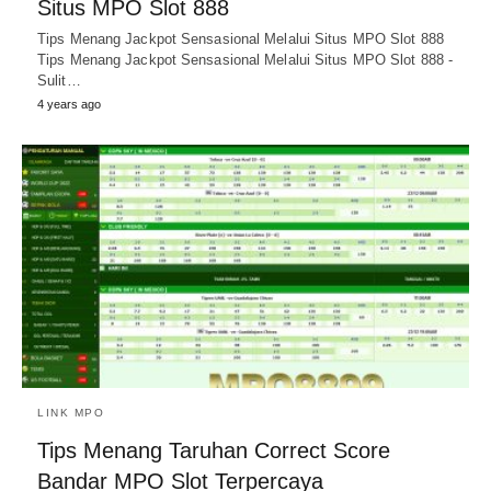
Situs MPO Slot 888
Tips Menang Jackpot Sensasional Melalui Situs MPO Slot 888
Tips Menang Jackpot Sensasional Melalui Situs MPO Slot 888 -
Sulit…
4 years ago
LINK MPO
Tips Menang Taruhan Correct Score
Bandar MPO Slot Terpercaya