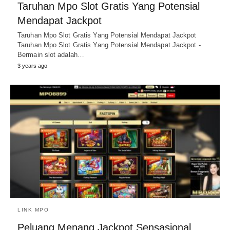
Taruhan Mpo Slot Gratis Yang Potensial
Mendapat Jackpot
Taruhan Mpo Slot Gratis Yang Potensial Mendapat Jackpot
Taruhan Mpo Slot Gratis Yang Potensial Mendapat Jackpot -
Bermain slot adalah…
3 years ago
LINK MPO
Peluang Menang Jackpot Sensasional