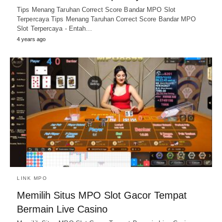
Tips Menang Taruhan Correct Score Bandar MPO Slot
Terpercaya Tips Menang Taruhan Correct Score Bandar MPO
Slot Terpercaya - Entah…
4 years ago
LINK MPO
Memilih Situs MPO Slot Gacor Tempat
Bermain Live Casino