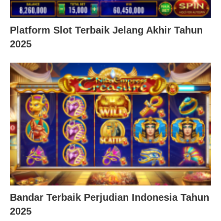
Platform Slot Terbaik Jelang Akhir Tahun
2025
Bandar Terbaik Perjudian Indonesia Tahun
2025