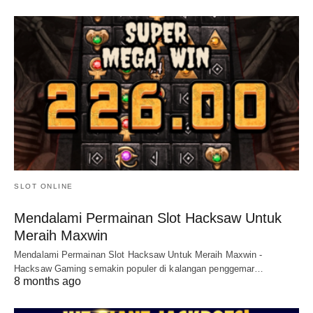
SLOT ONLINE
Mendalami Permainan Slot Hacksaw Untuk
Meraih Maxwin
Mendalami Permainan Slot Hacksaw Untuk Meraih Maxwin -
Hacksaw Gaming semakin populer di kalangan penggemar…
8 months ago