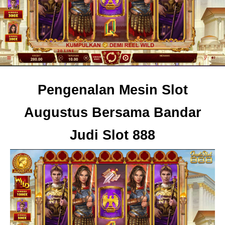
Pengenalan Mesin Slot
Augustus Bersama Bandar
Judi Slot 888