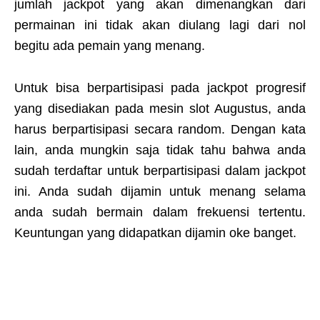
jumlah jackpot yang akan dimenangkan dari
permainan ini tidak akan diulang lagi dari nol
begitu ada pemain yang menang.
Untuk bisa berpartisipasi pada jackpot progresif
yang disediakan pada mesin slot Augustus, anda
harus berpartisipasi secara random. Dengan kata
lain, anda mungkin saja tidak tahu bahwa anda
sudah terdaftar untuk berpartisipasi dalam jackpot
ini. Anda sudah dijamin untuk menang selama
anda sudah bermain dalam frekuensi tertentu.
Keuntungan yang didapatkan dijamin oke banget.