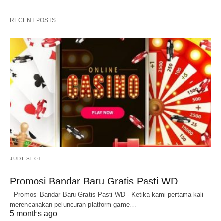
RECENT POSTS
JUDI SLOT
Promosi Bandar Baru Gratis Pasti WD
Promosi Bandar Baru Gratis Pasti WD - Ketika kami pertama kali
merencanakan peluncuran platform game…
5 months ago