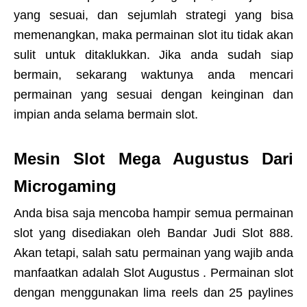
yang sesuai, dan sejumlah strategi yang bisa
memenangkan, maka permainan slot itu tidak akan
sulit untuk ditaklukkan. Jika anda sudah siap
bermain, sekarang waktunya anda mencari
permainan yang sesuai dengan keinginan dan
impian anda selama bermain slot.
Mesin Slot Mega Augustus Dari
Microgaming
Anda bisa saja mencoba hampir semua permainan
slot yang disediakan oleh Bandar Judi Slot 888.
Akan tetapi, salah satu permainan yang wajib anda
manfaatkan adalah Slot Augustus . Permainan slot
dengan menggunakan lima reels dan 25 paylines