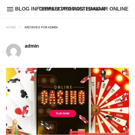
BLOG INFORMASI PROMOSI BANDAR ONLINE TERPERCAYA PASTI BAYAR
HOME
ARCHIVES FOR ADMIN
admin