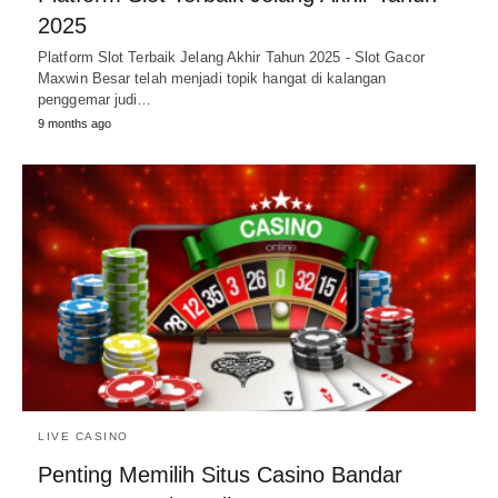
2025
Platform Slot Terbaik Jelang Akhir Tahun 2025 - Slot Gacor
Maxwin Besar telah menjadi topik hangat di kalangan
penggemar judi…
9 months ago
LIVE CASINO
Penting Memilih Situs Casino Bandar