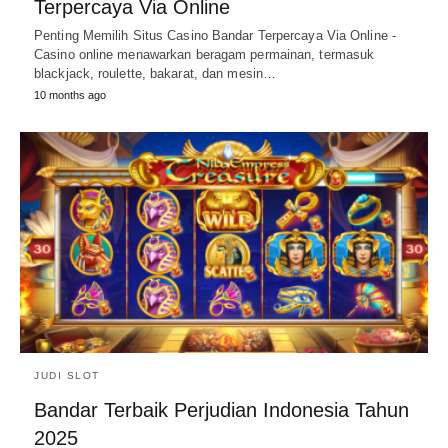
Terpercaya Via Online
Penting Memilih Situs Casino Bandar Terpercaya Via Online -
Casino online menawarkan beragam permainan, termasuk
blackjack, roulette, bakarat, dan mesin…
10 months ago
JUDI SLOT
Bandar Terbaik Perjudian Indonesia Tahun
2025