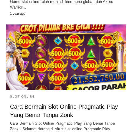
Game slot online telah menjadi fenomena global, dan Aztec
Warrior…
1 year ago
SLOT ONLINE
Cara Bermain Slot Online Pragmatic Play
Yang Benar Tanpa Zonk
Cara Bermain Slot Online Pragmatic Play Yang Benar Tanpa
Zonk - Selamat datang di situs slot online Pragmatic Play