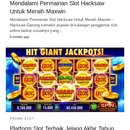
Mendalami Permainan Slot Hacksaw
Untuk Meraih Maxwin
Mendalami Permainan Slot Hacksaw Untuk Meraih Maxwin -
Hacksaw Gaming semakin populer di kalangan penggemar slot
online berkat visualnya yang…
8 months ago
PROMO SLOT
Platform Slot Terbaik Jelang Akhir Tahun